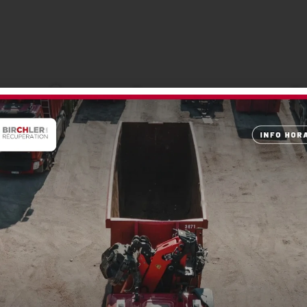
eprise de recyc
e de chez vous
de vos déchets, en mettant à votre disposition notre personn
notre savoir-faire et notre expérience du domaine depuis pl
OS SERVICES
CONTACT