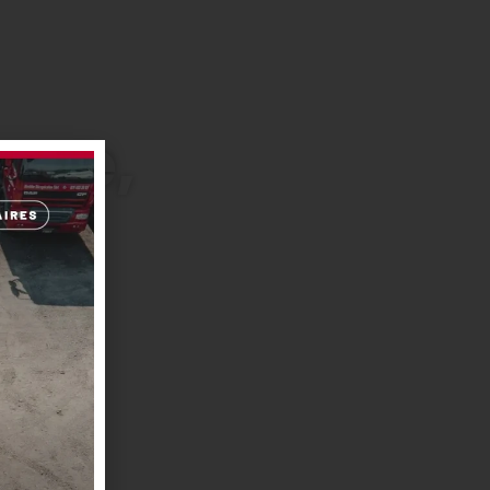
lage,
el qualifié et les
us de 20 ans.