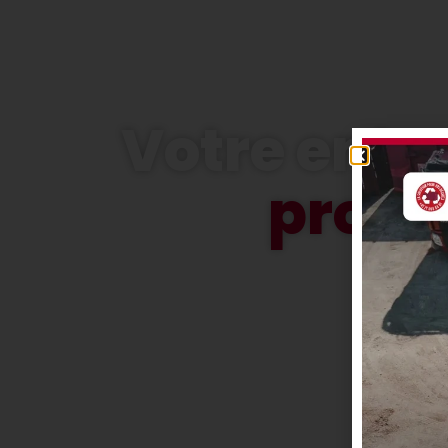
Votre entr
proch
Nous assurons le transport et le traitement 
moyens techniques nécessaires, grâce à 
N