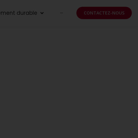
ement durable
···
CONTACTEZ-NOUS
Actualités
es tournées
ion
inue des
ergie solaire
e
iodiesel et de
des /